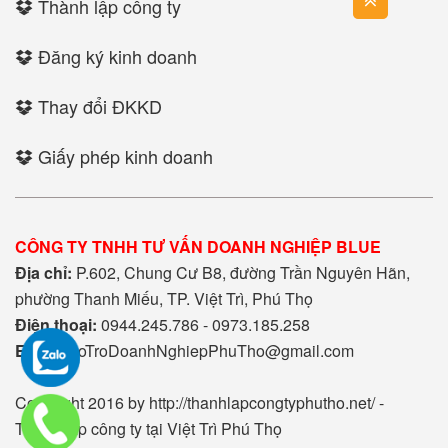
Thành lập công ty
Đăng ký kinh doanh
Thay đổi ĐKKD
Giấy phép kinh doanh
CÔNG TY TNHH TƯ VẤN DOANH NGHIỆP BLUE
Địa chỉ:
P.602, Chung Cư B8, đường Trần Nguyên Hãn,
phường Thanh Miếu, TP. Việt Trì, Phú Thọ
Điện thoại:
0944.245.786 - 0973.185.258
Email:
HoTroDoanhNghiepPhuTho@gmail.com
Copyright 2016 by http://thanhlapcongtyphutho.net/ -
Thành lập công ty tại Việt Trì Phú Thọ