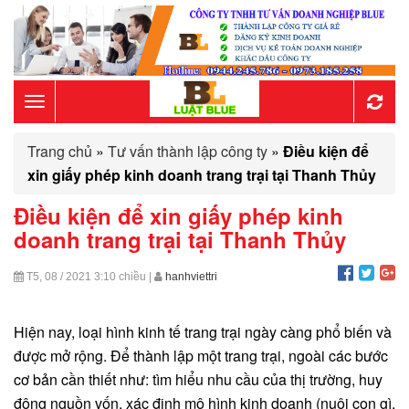
Toggle
Trang chủ
»
Tư vấn thành lập công ty
»
Điều kiện để
navigation
xin giấy phép kinh doanh trang trại tại Thanh Thủy
Điều kiện để xin giấy phép kinh
doanh trang trại tại Thanh Thủy
T5, 08 / 2021
3:10 chiều
|
hanhviettri
Hiện nay, loại hình kinh tế trang trại ngày càng phổ biến và
được mở rộng. Để thành lập một trang trại, ngoài các bước
cơ bản cần thiết như: tìm hiểu nhu cầu của thị trường, huy
động nguồn vốn, xác định mô hình kinh doanh (nuôi con gì,