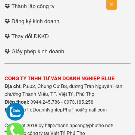
Thành lập công ty
Đăng ký kinh doanh
Thay đổi ĐKKD
Giấy phép kinh doanh
CÔNG TY TNHH TƯ VẤN DOANH NGHIỆP BLUE
Địa chỉ:
P.602, Chung Cư B8, đường Trần Nguyên Hãn,
phường Thanh Miếu, TP. Việt Trì, Phú Thọ
Điện thoại:
0944.245.786 - 0973.185.258
Email:
HoTroDoanhNghiepPhuTho@gmail.com
Copyright 2016 by http://thanhlapcongtyphutho.net/ -
Thành lập công ty tại Việt Trì Phú Thọ